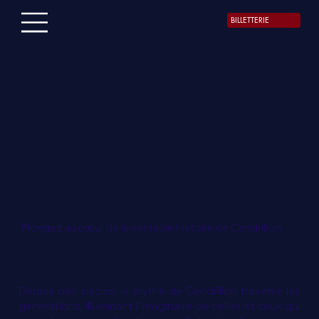
BILLETTERIE
Plongez au cœur de la véritable histoire de Cendrillon
Depuis des siècles, le mythe de Cendrillon traverse les
générations, illuminant l’imaginaire de celles et ceux qui