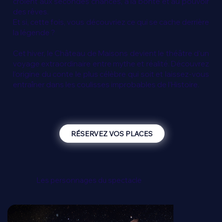
croient aux secondes chances, à la bonté et au pouvoir
des rêves.
Et si, cette fois, vous découvriez ce qui se cache derrière
la légende ?
Cet hiver, le Château de Maisons devient le théâtre d’un
voyage extraordinaire entre mythe et réalité. Découvrez
l’origine du conte le plus célèbre qui soit et laissez-vous
entraîner dans les coulisses improbables de l’Histoire.
RÉSERVEZ VOS PLACES
Les personnages du spectacle